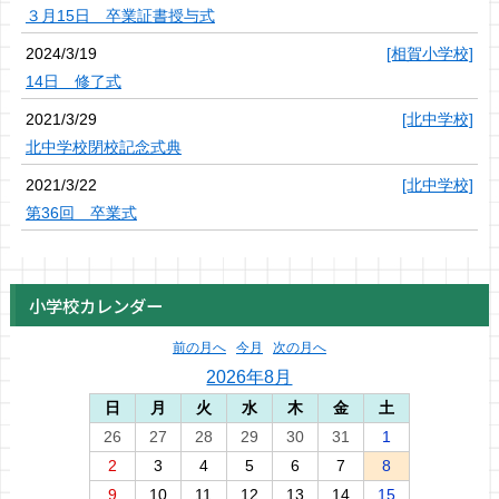
３月15日 卒業証書授与式
2024/3/19
[相賀小学校]
14日 修了式
2021/3/29
[北中学校]
北中学校閉校記念式典
2021/3/22
[北中学校]
第36回 卒業式
小学校カレンダー
前の月へ
今月
次の月へ
2026年8月
日
月
火
水
木
金
土
26
27
28
29
30
31
1
2
3
4
5
6
7
8
9
10
11
12
13
14
15