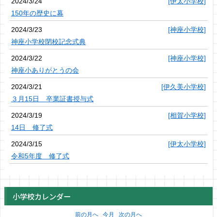
2024/3/24
[伊太小学校]
150年の歴史に幕
2024/3/23
[神座小学校]
神座小学校閉校記念式典
2024/3/22
[神座小学校]
神座小ありがとうの会
2024/3/21
[伊久美小学校]
３月15日 卒業証書授与式
2024/3/19
[相賀小学校]
14日 修了式
2024/3/15
[伊太小学校]
令和5年度 修了式
小学校カレンダー
前の月へ
今月
次の月へ