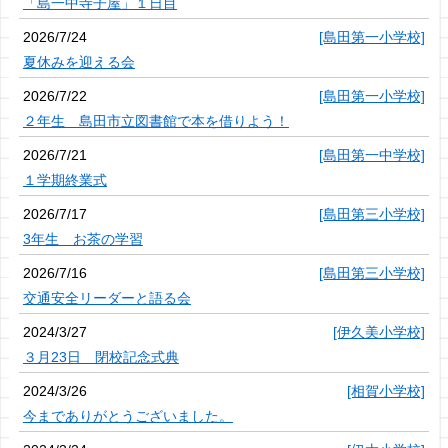
「島一中寺子屋」１日目
2026/7/24
[島田第一小学校]
夏休みを迎える会
2026/7/22
[島田第一小学校]
２年生 島田市立図書館で本を借りよう！
2026/7/21
[島田第一中学校]
１学期終業式
2026/7/17
[島田第三小学校]
3年生 お茶の学習
2026/7/16
[島田第三小学校]
交通安全リーダーと語る会
2024/3/27
[伊久美小学校]
３月23日 閉校記念式典
2024/3/26
[相賀小学校]
今までありがとうございました。